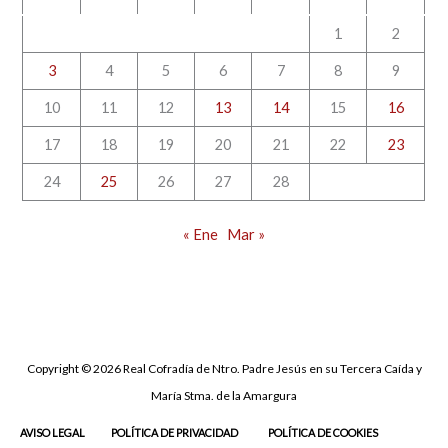
p
1
2
o
r
3
4
5
6
7
8
9
:
10
11
12
13
14
15
16
17
18
19
20
21
22
23
24
25
26
27
28
« Ene
Mar »
Copyright © 2026 Real Cofradía de Ntro. Padre Jesús en su Tercera Caída y
María Stma. de la Amargura
AVISO LEGAL
POLÍTICA DE PRIVACIDAD
POLÍTICA DE COOKIES