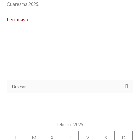
Cuaresma 2025.
Leer más »
B
u
s
c
a
febrero 2025
r
L
M
X
J
V
S
D