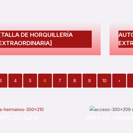
[TALLA DE HORQUILLERÍA
AUTO
EXTRAORDINARIA]
EXT
3
4
5
6
7
8
9
10
›
DATE DE ALTA!
AREA DE HERM