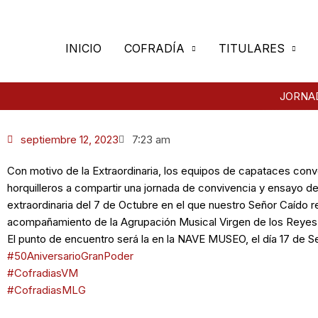
Ir
al
contenido
INICIO
COFRADÍA
TITULARES
JORNAD
septiembre 12, 2023
7:23 am
Con motivo de la Extraordinaria, los equipos de capataces conv
horquilleros a compartir una jornada de convivencia y ensayo de
extraordinaria del 7 de Octubre en el que nuestro Señor Caído r
acompañamiento de la Agrupación Musical Virgen de los Reyes 
El punto de encuentro será la en la NAVE MUSEO, el día 17 de Se
#50AniversarioGranPoder
#CofradiasVM
#CofradiasMLG