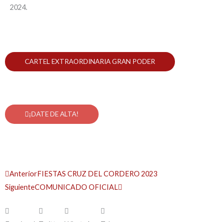
2024.
CARTEL EXTRAORDINARIA GRAN PODER
¡DATE DE ALTA!
Prev
Next
Anterior
FIESTAS CRUZ DEL CORDERO 2023
Siguiente
COMUNICADO OFICIAL