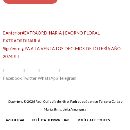
Prev
Next
Anterior
#EXTRAORDINARIA | EXORNO FLORAL
EXTRAORDINARIA
Siguiente
¡¡¡YA A LA VENTA LOS DECIMOS DE LOTERÍA AÑO
2024!!!
Facebook
Twitter
WhatsApp
Telegram
Copyright © 2026 Real Cofradía de Ntro. Padre Jesús en su Tercera Caída y
María Stma. de la Amargura
AVISO LEGAL
POLÍTICA DE PRIVACIDAD
POLÍTICA DE COOKIES