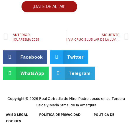
¡DATE DE ALTA!
Prev
ANTERIOR
SIGUIENTE
[CUARESMA 2025]
[ VÍA CRUCIS JUBILAR DE LA JUVENTUD DE LA AGRUPACIÓN DE COFRADÍAS ]
Facebook
Twitter
WhatsApp
Telegram
Copyright © 2026 Real Cofradía de Ntro. Padre Jesús en su Tercera
Caída y María Stma. de la Amargura
AVISO LEGAL
POLÍTICA DE PRIVACIDAD
POLÍTICA DE
COOKIES