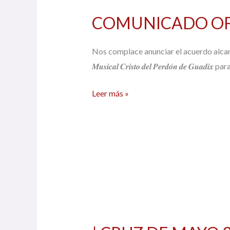
OFICIAL
COMUNICADO OF
Nos complace anunciar el acuerdo alcanzado pa
𝑴𝒖𝒔𝒊𝒄𝒂𝒍 𝑪𝒓𝒊𝒔𝒕𝒐 𝒅𝒆𝒍 𝑷𝒆𝒓𝒅𝒐́𝒏 𝒅𝒆 𝑮𝒖𝒂𝒅𝒊
Leer más »
|
CRUZ