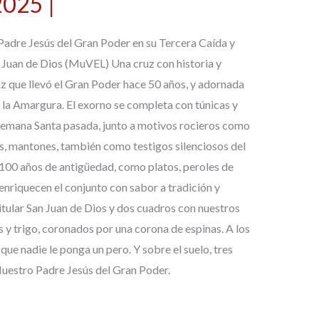
025 |
 Padre Jesús del Gran Poder en su Tercera Caída y
 Juan de Dios (MuVEL) Una cruz con historia y
z que llevó el Gran Poder hace 50 años, y adornada
e la Amargura. El exorno se completa con túnicas y
 Semana Santa pasada, junto a motivos rocieros como
res, mantones, también como testigos silenciosos del
100 años de antigüedad, como platos, peroles de
nriquecen el conjunto con sabor a tradición y
tular San Juan de Dios y dos cuadros con nuestros
s y trigo, coronados por una corona de espinas. A los
que nadie le ponga un pero. Y sobre el suelo, tres
 Nuestro Padre Jesús del Gran Poder.