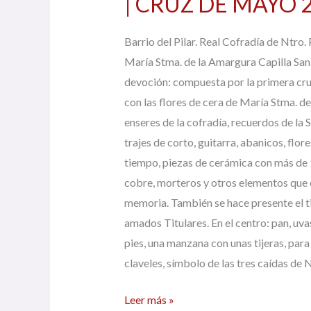
| CRUZ DE MAYO 2
DE
MAYO
Barrio del Pilar. Real Cofradía de Ntro.
2025
María Stma. de la Amargura Capilla San
|
devoción: compuesta por la primera cru
con las flores de cera de María Stma. d
enseres de la cofradía, recuerdos de la
trajes de corto, guitarra, abanicos, flo
tiempo, piezas de cerámica con más de 
cobre, morteros y otros elementos que e
memoria. También se hace presente el ti
amados Titulares. En el centro: pan, uva
pies, una manzana con unas tijeras, para 
claveles, símbolo de las tres caídas de
Leer más »