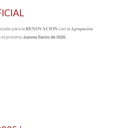
ICIAL
ra la 𝐑𝐄𝐍𝐎𝐕𝐀𝐂𝐈𝐎́𝐍 con la 𝑨𝒈𝒓𝒖𝒑𝒂𝒄𝒊𝒐́𝒏
 para el próximo 𝗝𝘂𝗲𝘃𝗲𝘀 𝗦𝗮𝗻𝘁𝗼 𝗱𝗲 𝟮𝟬𝟮𝟲.