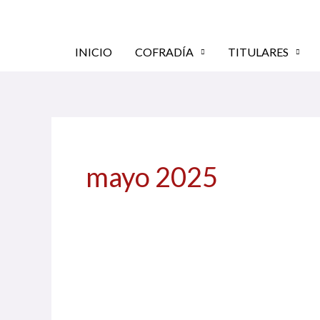
Ir
al
contenido
INICIO
COFRADÍA
TITULARES
mayo 2025
COMUNICADO